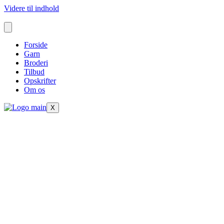
Videre til indhold
Forside
Garn
Broderi
Tilbud
Opskrifter
Om os
X