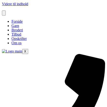
Videre til indhold
Forside
Garn
Broderi
Tilbud
Opskrifter
Om os
X