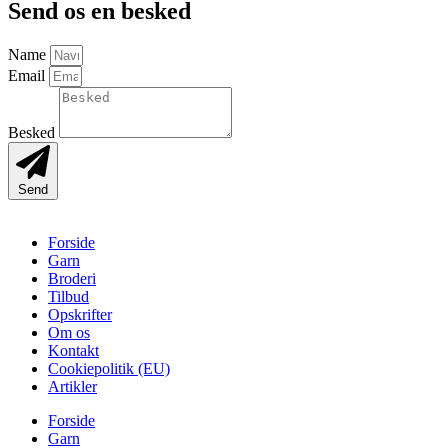
Send os en besked
Name
Email
Besked
Send
Forside
Garn
Broderi
Tilbud
Opskrifter
Om os
Kontakt
Cookiepolitik (EU)
Artikler
Forside
Garn